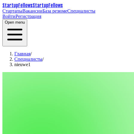
StartupFellows
StartupFellows
Стартапы
Вакансии
База резюме
Специалисты
Войти
Регистрация
Open menu
Главная
/
Специалисты
/
nieuwe1