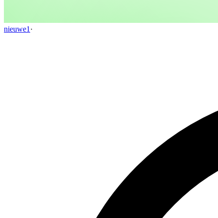
nieuwe1
·