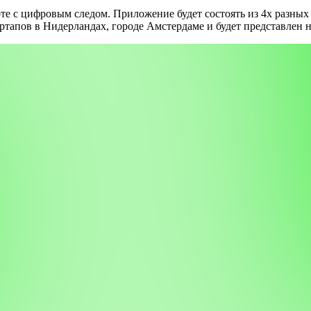
оте с цифровым следом.
Приложение будет состоять из 4х разных
ртапов в Нидерландах, городе Амстердаме и будет представлен на