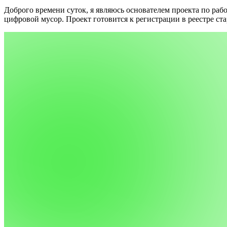
Доброго времени суток, я являюсь основателем проекта по раб
цифровой мусор.
Проект готовится к регистрации в реестре ста