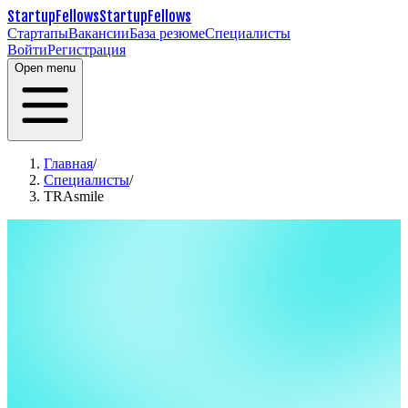
StartupFellows
StartupFellows
Стартапы
Вакансии
База резюме
Специалисты
Войти
Регистрация
Open menu
Главная
/
Специалисты
/
TRAsmile