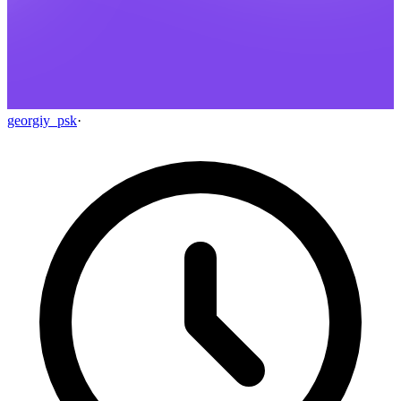
georgiy_psk
·