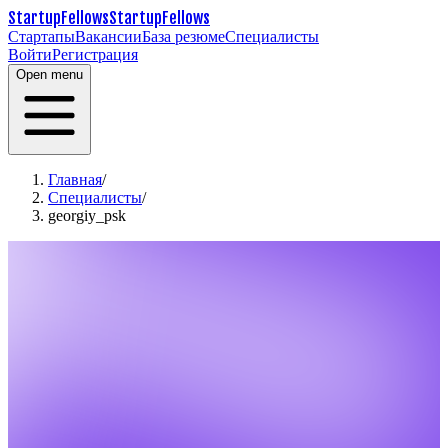
StartupFellows
StartupFellows
Стартапы
Вакансии
База резюме
Специалисты
Войти
Регистрация
Open menu
Главная
/
Специалисты
/
georgiy_psk