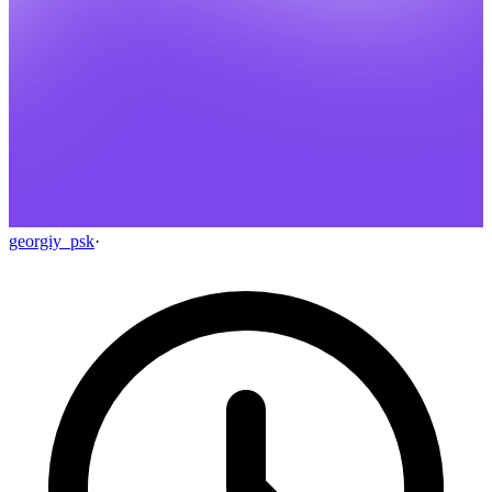
georgiy_psk
·