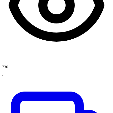
736
·