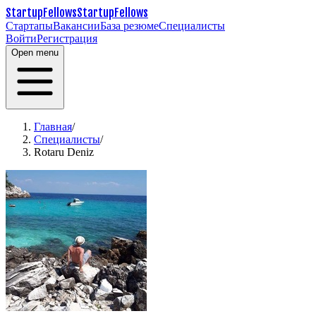
StartupFellows
StartupFellows
Стартапы
Вакансии
База резюме
Специалисты
Войти
Регистрация
Open menu
Главная
/
Специалисты
/
Rotaru Deniz