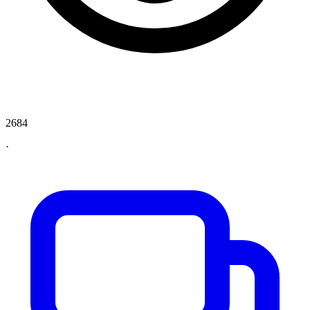
2684
·