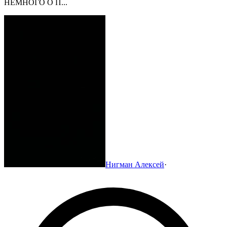
НЕМНОГО О П...
Нигман Алексей
·