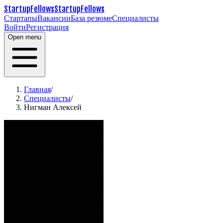
StartupFellows
StartupFellows
Стартапы
Вакансии
База резюме
Специалисты
Войти
Регистрация
Open menu
Главная
/
Специалисты
/
Нигман Алексей