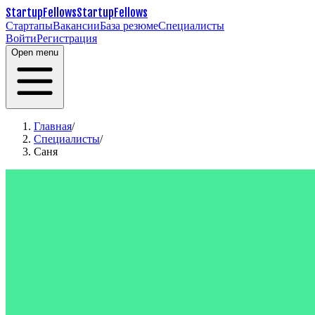
StartupFellows
StartupFellows
Стартапы
Вакансии
База резюме
Специалисты
Войти
Регистрация
Open menu
Главная
/
Специалисты
/
Саня