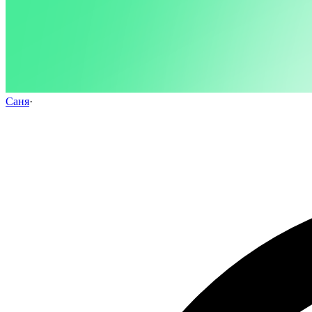
Саня
·