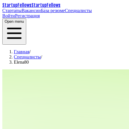
StartupFellows
StartupFellows
Стартапы
Вакансии
База резюме
Специалисты
Войти
Регистрация
Open menu
Главная
/
Специалисты
/
Elena80