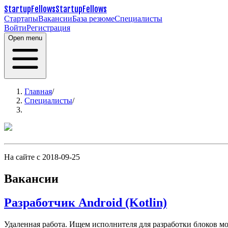
StartupFellows
StartupFellows
Стартапы
Вакансии
База резюме
Специалисты
Войти
Регистрация
Open menu
Главная
/
Специалисты
/
На сайте с 2018-09-25
Вакансии
Разработчик Android (Kotlin)
Удаленная работа.
Ищем исполнителя для разработки блоков мо