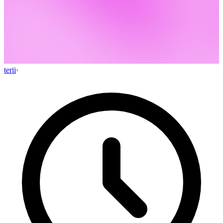
terii
·