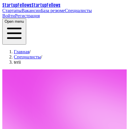
StartupFellows
StartupFellows
Стартапы
Вакансии
База резюме
Специалисты
Войти
Регистрация
Open menu
Главная
/
Специалисты
/
terii