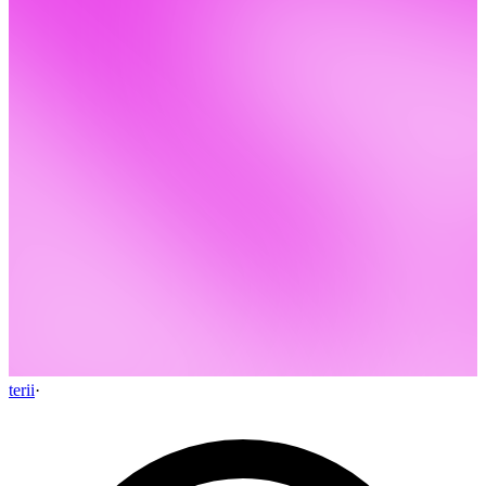
terii
·