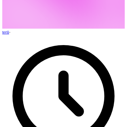
terii
·