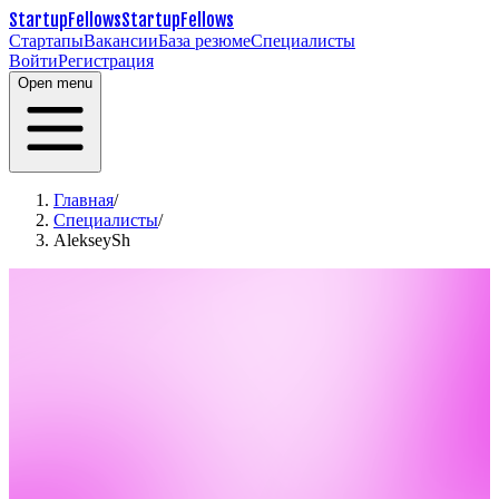
StartupFellows
StartupFellows
Стартапы
Вакансии
База резюме
Специалисты
Войти
Регистрация
Open menu
Главная
/
Специалисты
/
AlekseySh