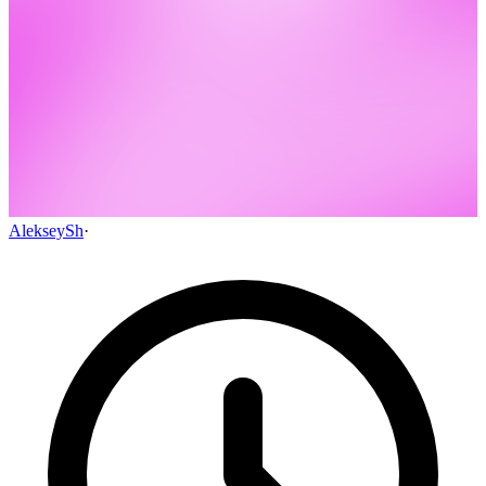
AlekseySh
·