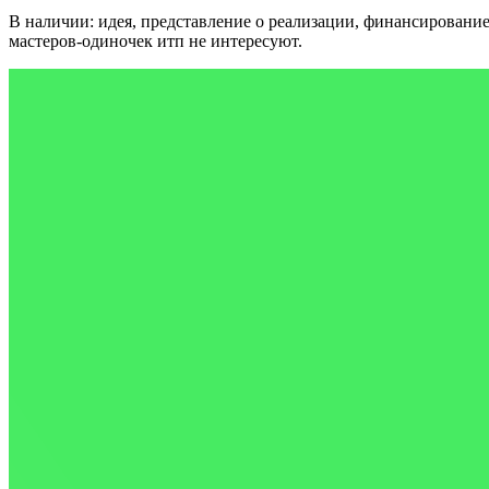
В наличии: идея, представление о реализации, финансирование
мастеров-одиночек итп не интересуют.