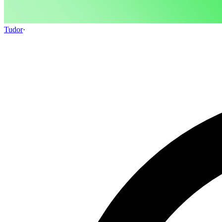
Tudor
·