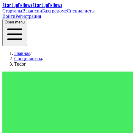
StartupFellows
StartupFellows
Стартапы
Вакансии
База резюме
Специалисты
Войти
Регистрация
Open menu
Главная
/
Специалисты
/
Tudor