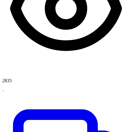
2835
·