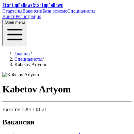
StartupFellows
StartupFellows
Стартапы
Вакансии
База резюме
Специалисты
Войти
Регистрация
Open menu
Главная
/
Специалисты
/
Kabetov Artyom
Kabetov Artyom
На сайте с 2017-01-21
Вакансии