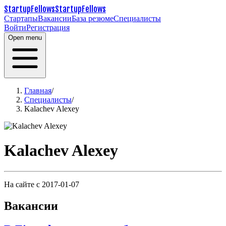
StartupFellows
StartupFellows
Стартапы
Вакансии
База резюме
Специалисты
Войти
Регистрация
Open menu
Главная
/
Специалисты
/
Kalachev Alexey
Kalachev Alexey
На сайте с 2017-01-07
Вакансии