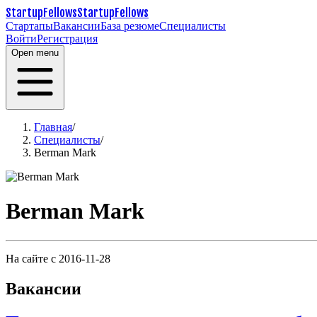
StartupFellows
StartupFellows
Стартапы
Вакансии
База резюме
Специалисты
Войти
Регистрация
Open menu
Главная
/
Специалисты
/
Berman Mark
Berman Mark
На сайте с 2016-11-28
Вакансии