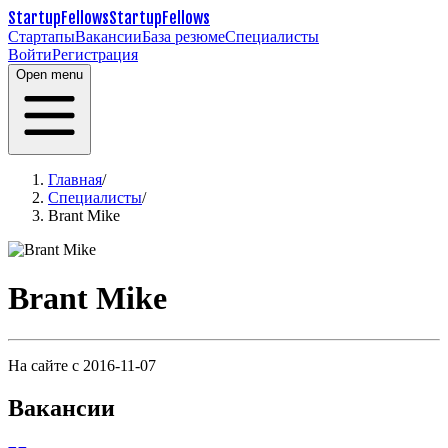
StartupFellows
StartupFellows
Стартапы
Вакансии
База резюме
Специалисты
Войти
Регистрация
Open menu
Главная
/
Специалисты
/
Brant Mike
Brant Mike
На сайте с 2016-11-07
Вакансии