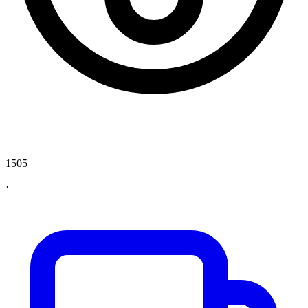
1505
·