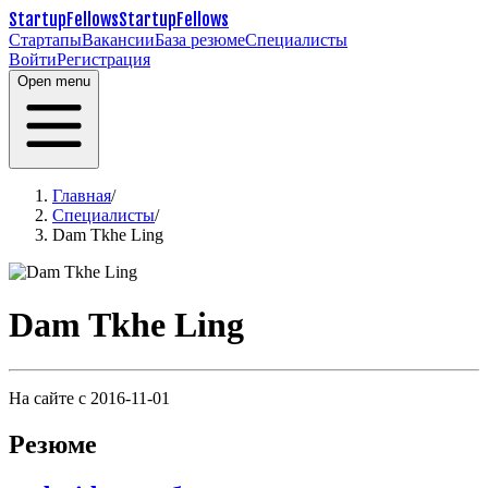
StartupFellows
StartupFellows
Стартапы
Вакансии
База резюме
Специалисты
Войти
Регистрация
Open menu
Главная
/
Специалисты
/
Dam Tkhe Ling
Dam Tkhe Ling
На сайте с 2016-11-01
Резюме