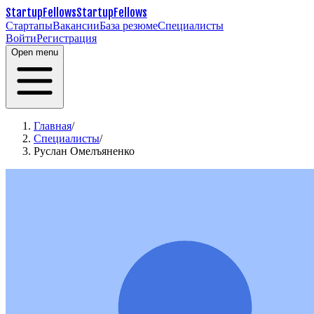
StartupFellows
StartupFellows
Стартапы
Вакансии
База резюме
Специалисты
Войти
Регистрация
Open menu
Главная
/
Специалисты
/
Руслан Омелъяненко