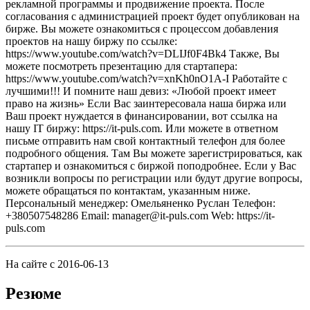
рекламной программы и продвижение проекта. После
согласования с администрацией проект будет опубликован на
бирже. Вы можете ознакомиться с процессом добавления
проектов на нашу биржу по ссылке:
https://www.youtube.com/watch?v=DLIJf0F4Bk4 Также, Вы
можете посмотреть презентацию для стартапера:
https://www.youtube.com/watch?v=xnKh0nO1A-I Работайте с
лучшими!!! И помните наш девиз: «Любой проект имеет
право на жизнь» Если Вас заинтересовала наша биржа или
Ваш проект нуждается в финансировании, вот ссылка на
нашу IT биржу: https://it-puls.com. Или можете в ответном
письме отправить нам свой контактный телефон для более
подробного общения. Там Вы можете зарегистрироваться, как
стартапер и ознакомиться с биржой поподробнее. Если у Вас
возникли вопросы по регистрации или будут другие вопросы,
можете обращаться по контактам, указанным ниже.
Персональный менеджер: Омельяненко Руслан Телефон:
+380507548286 Email: manager@it-puls.com Web: https://it-
puls.com
На сайте с 2016-06-13
Резюме