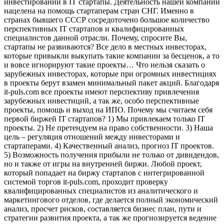
инвестировании в IT стартапы. Деятельность нашей компании
нацелена на помощь стартаперам стран СНГ. Именно в
странах бывшего СССР сосредоточено большое количество
перспективных IT стартапов и квалифицированных
специалистов данной отрасли. Почему, спросите Вы,
стартапы не развиваются? Все дело в местных инвесторах,
которые привыкли выкупать такие компании за бесценок, а то
и вовсе игнорируют такие проекты… Что нельзя сказать о
зарубежных инвесторах, которые при огромных инвестициях
в проекты берут взамен минимальный пакет акций. Благодаря
it-puls.com все проекты имеют перспективу привлечения
зарубежных инвестиций, а так же, особо перспективные
проекты, помощь и выход на ИПО. Почему мы считаем себя
первой биржей IT стартапов? 1) Мы привлекаем только IT
проекты. 2) Не претендуем на право собственности. 3) Наша
цель – регуляция отношений между инвесторами и
стартаперами. 4) Качественный анализ, прогноз IT проектов.
5) Возможность получения прибыли не только от дивидендов,
но и также от игры на внутренней биржи. Любой проект,
который попадает на биржу стартапов с интегрированной
системой торгов it-puls.com, проходит проверку
квалифицированных специалистов из аналитического и
маркетингового отделов, где делается полный экономический
анализ, просчет рисков, составляется бизнес план, пути и
стратегии развития проекта, а так же прогнозируется ведение