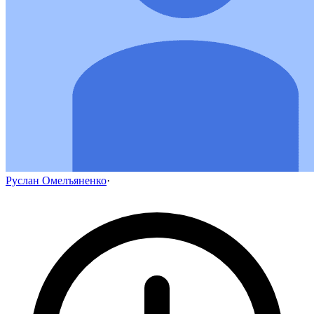
Руслан Омелъяненко
·