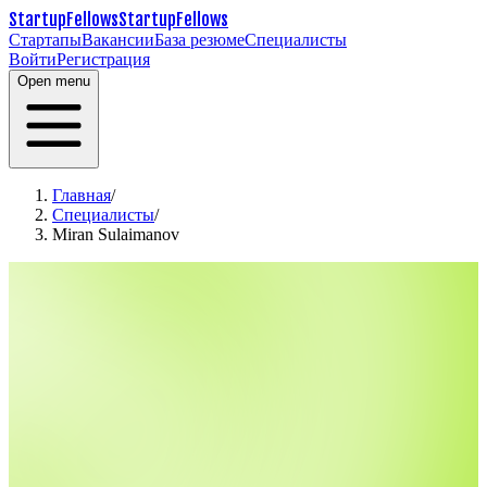
StartupFellows
StartupFellows
Стартапы
Вакансии
База резюме
Специалисты
Войти
Регистрация
Open menu
Главная
/
Специалисты
/
Miran Sulaimanov