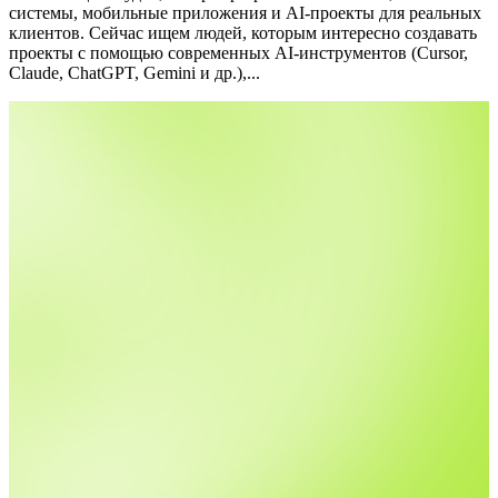
системы, мобильные приложения и AI-проекты для реальных
клиентов.
Сейчас ищем людей, которым интересно создавать
проекты с помощью современных AI-инструментов (Cursor,
Claude, ChatGPT, Gemini и др.),...