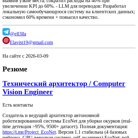
выявив узкие места; сократил расходы на 40% при
увеличении KPI до 60%. - LLM для переводов: Разработал
локальную самообучающуюся систему на клиентских данных;
сэкономил 60% времени + повысил качество.
@ell3lla
Elavist19@gmail.com
На сайте с 2026-03-09
Резюме
Технический архитектор / Computer
Vision Engineer
Есть контакты
Создатель и ведущий архитектор автономной
роботизированной системы EcoNet для уборки окурков (real-
time детекция >95%, 9500+ датасет). Полная документация:
https://t.me/Project_EcoNet
. Версия 1.1 стабильна (4 базовых
нейрона, GPU-венозная система, self-awareness).
EcoNet: рой-