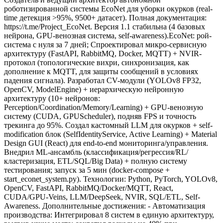
роботизированной системы EcoNet для уборки окурков (real-
time детекция >95%, 9500+ датасет). Полная документация:
https://t.me/Project_EcoNet. Версия 1.1 стабильна (4 базовых
нейрона, GPU-венозная система, self-awareness). ​ EcoNet: рой-
система с нуля за 7 дней; Спроектировал микро-сервисную
архитектуру (FastAPI, RabbitMQ, Docker, MQTT) + NVIR-
протокол (топологические вихри, синхронизация, как
дополнение к MQTT, для защиты сообщений в условиях
падения сигнала). Разработал CV-модули (YOLOv8 FP32,
OpenCV, ModelEngine) + иерархическую нейронную
архитектуру (10+ нейронов:
Perception/Coordination/Memory/Learning) + GPU-венозную
систему (CUDA, GPUScheduler), подняв FPS и точность
трекинга до 95%. Создал кастомный LLM для окурков + self-
modification блок (SelfIdentityService, Active Learning) + Material
Design GUI (React) для end-to-end мониторинга/управления.
Внедрил ML-ансамбль (классификация/регрессия/RL/
кластеризация, ETL/SQL/Big Data) + полную систему
тестирования; запуск за 5 мин (docker-compose +
start_econet_system.py). Технологии: Python, PyTorch, YOLOv8,
OpenCV, FastAPI, RabbitMQ/Docker/MQTT, React,
CUDA/GPU-Veins, LLM/DeepSeek, NVIR, SQL/ETL, Self-
Awareness. Дополнительные достижения: - Автоматизация
производства: Интегрировал 8 систем в единую архитектуру,