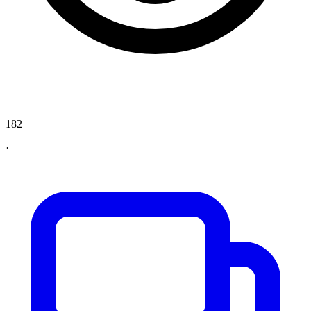
182
·