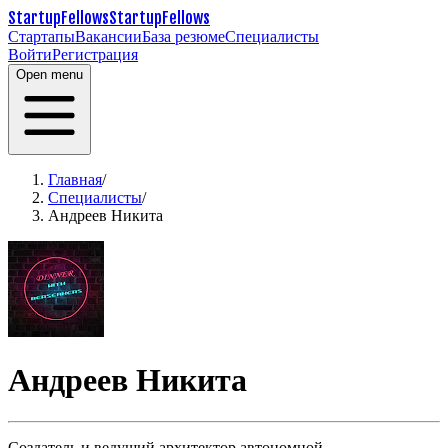
StartupFellows
StartupFellows
Стартапы
Вакансии
База резюме
Специалисты
Войти
Регистрация
Open menu
Главная
/
Специалисты
/
Андреев Никита
Андреев Никита
Создатель и ведущий архитектор автономной