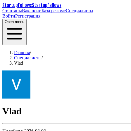
StartupFellows
StartupFellows
Стартапы
Вакансии
База резюме
Специалисты
Войти
Регистрация
Open menu
Главная
/
Специалисты
/
Vlad
Vlad
На сайте с 2026-03-03