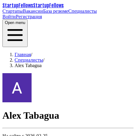
StartupFellows
StartupFellows
Стартапы
Вакансии
База резюме
Специалисты
Войти
Регистрация
Open menu
Главная
/
Специалисты
/
Alex Tabagua
Alex Tabagua
На сайте с 2026-02-25