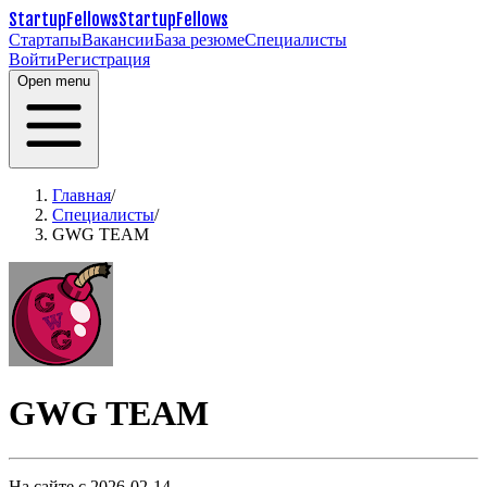
StartupFellows
StartupFellows
Стартапы
Вакансии
База резюме
Специалисты
Войти
Регистрация
Open menu
Главная
/
Специалисты
/
GWG TEAM
GWG TEAM
На сайте с 2026-02-14