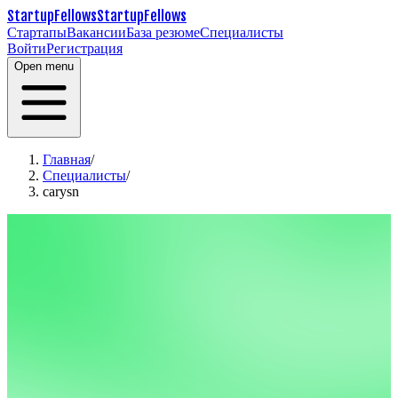
StartupFellows
StartupFellows
Стартапы
Вакансии
База резюме
Специалисты
Войти
Регистрация
Open menu
Главная
/
Специалисты
/
carysn