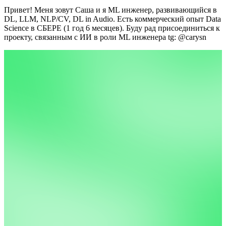
Привет! Меня зовут Саша и я ML инженер, развивающийся в
DL, LLM, NLP/CV, DL in Audio. Есть коммерческий опыт Data
Science в СБЕРЕ (1 год 6 месяцев). Буду рад присоединиться к
проекту, связанным с ИИ в роли ML инженера
tg: @carysn