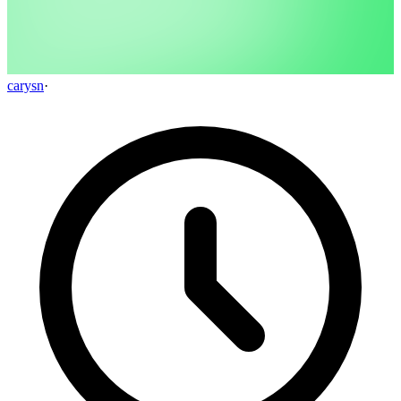
carysn
·