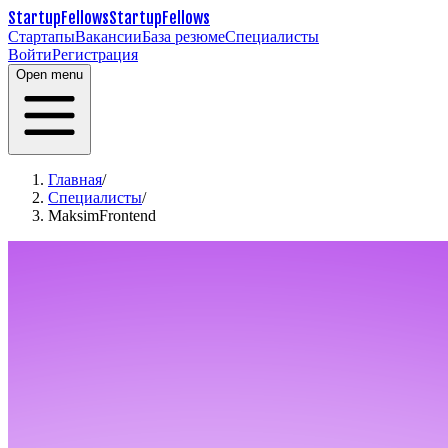
StartupFellows
StartupFellows
Стартапы
Вакансии
База резюме
Специалисты
Войти
Регистрация
Open menu
Главная
/
Специалисты
/
MaksimFrontend