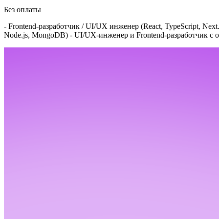
Без оплаты
- Frontend‑разработчик / UI/UX инженер (React, TypeScript, Next.
Node.js, MongoDB)
- UI/UX‑инженер и Frontend‑разработчик с о