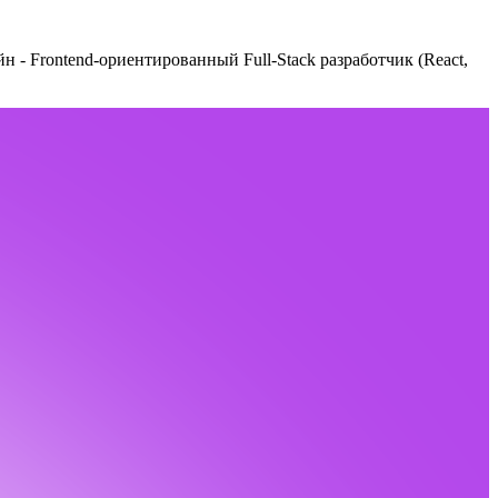
айн
- Frontend‑ориентированный Full‑Stack разработчик (React,