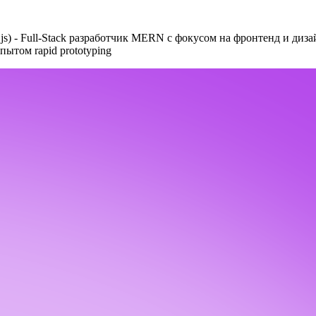
js)
- Full‑Stack разработчик MERN с фокусом на фронтенд и диз
пытом rapid prototyping