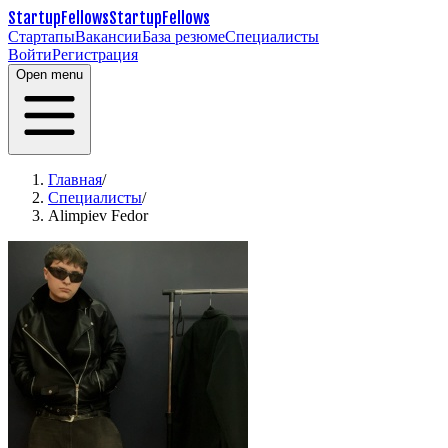
StartupFellows
StartupFellows
Стартапы
Вакансии
База резюме
Специалисты
Войти
Регистрация
Open menu
Главная
/
Специалисты
/
Alimpiev Fedor