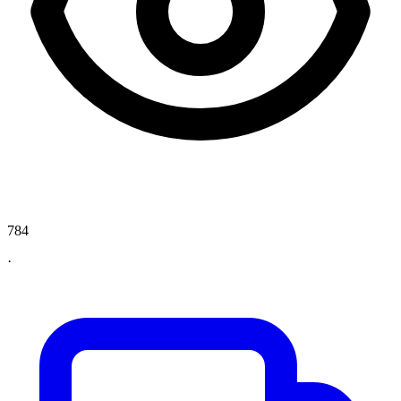
784
·