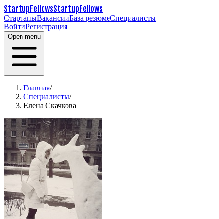
StartupFellows
StartupFellows
Стартапы
Вакансии
База резюме
Специалисты
Войти
Регистрация
Open menu
Главная
/
Специалисты
/
Елена Скачкова