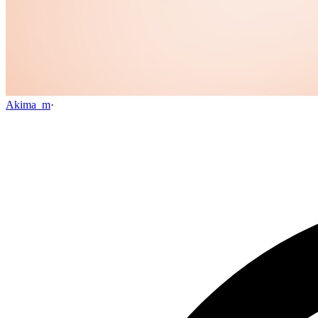
Akima_m
·