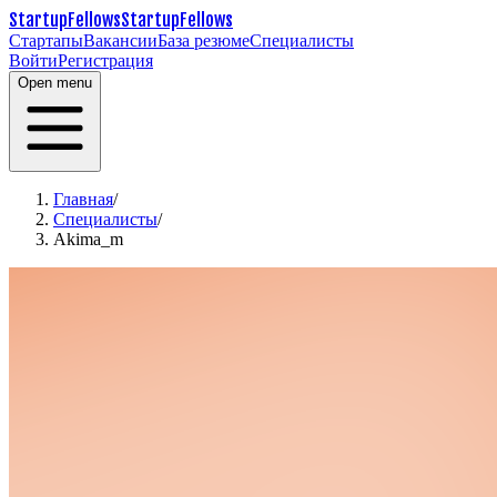
StartupFellows
StartupFellows
Стартапы
Вакансии
База резюме
Специалисты
Войти
Регистрация
Open menu
Главная
/
Специалисты
/
Akima_m