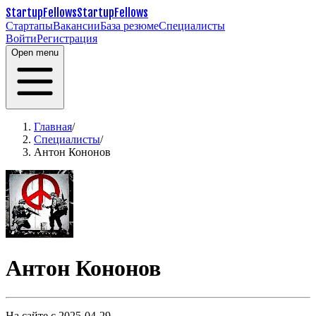
StartupFellows
StartupFellows
Стартапы
Вакансии
База резюме
Специалисты
Войти
Регистрация
Open menu
Главная
/
Специалисты
/
Антон Кононов
Антон Кононов
На сайте с 2025-04-29