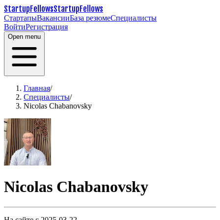
StartupFellows
StartupFellows
Стартапы
Вакансии
База резюме
Специалисты
Войти
Регистрация
Open menu
Главная
/
Специалисты
/
Nicolas Chabanovsky
Nicolas Chabanovsky
На сайте с 2025-03-22