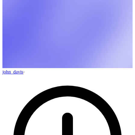
john_davis
·