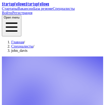
StartupFellows
StartupFellows
Стартапы
Вакансии
База резюме
Специалисты
Войти
Регистрация
Open menu
Главная
/
Специалисты
/
john_davis