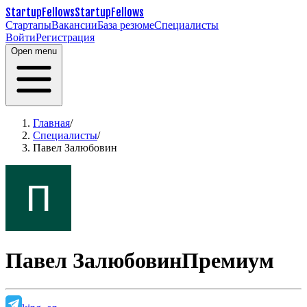
StartupFellows
StartupFellows
Стартапы
Вакансии
База резюме
Специалисты
Войти
Регистрация
Open menu
Главная
/
Специалисты
/
Павел Залюбовин
Павел Залюбовин
Премиум