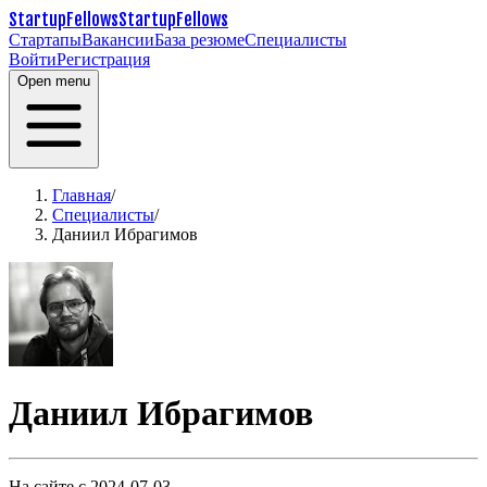
StartupFellows
StartupFellows
Стартапы
Вакансии
База резюме
Специалисты
Войти
Регистрация
Open menu
Главная
/
Специалисты
/
Даниил Ибрагимов
Даниил Ибрагимов
На сайте с 2024-07-03