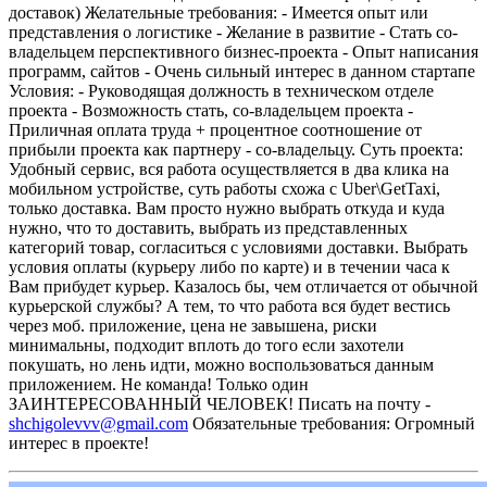
доставок)
Желательные требования:
- Имеется опыт или
представления о логистике
- Желание в развитие
- Стать со-
владельцем перспективного бизнес-проекта
- Опыт написания
программ, сайтов
- Очень сильный интерес в данном стартапе
Условия:
- Руководящая должность в техническом отделе
проекта
- Возможность стать, со-владельцем проекта
-
Приличная оплата труда + процентное соотношение от
прибыли проекта как партнеру - со-владельцу.
Суть проекта:
Удобный сервис, вся работа осуществляется в два клика на
мобильном устройстве, суть работы схожа с Uber\GetTaxi,
только доставка. Вам просто нужно выбрать откуда и куда
нужно, что то доставить, выбрать из представленных
категорий товар, согласиться с условиями доставки. Выбрать
условия оплаты (курьеру либо по карте) и в течении часа к
Вам прибудет курьер.
Казалось бы, чем отличается от обычной
курьерской службы? А тем, то что работа вся будет вестись
через моб. приложение, цена не завышена, риски
минимальны, подходит вплоть до того если захотели
покушать, но лень идти, можно воспользоваться данным
приложением.
Не команда! Только один
ЗАИНТЕРЕСОВАННЫЙ ЧЕЛОВЕК!
Писать на почту -
shchigolevvv@gmail.com
Обязательные требования:
Огромный
интерес в проекте!