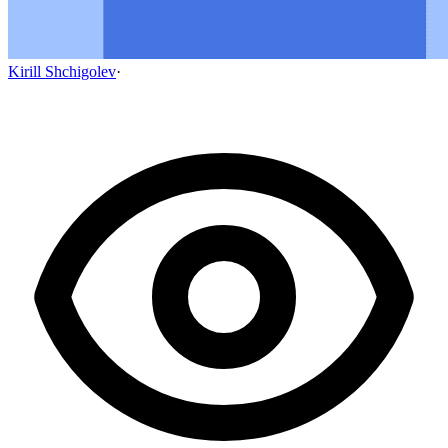
Kirill Shchigolev
·