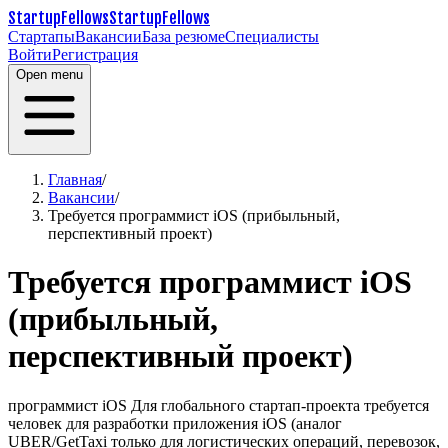
StartupFellows
StartupFellows
Стартапы
Вакансии
База резюме
Специалисты
Войти
Регистрация
Open menu
Главная
/
Вакансии
/
Требуется программист iOS (прибыльный,
перспективный проект)
Требуется программист iOS
(прибыльный,
перспективный проект)
программист iOS Для глобального стартап-проекта требуется
человек для разработки приложения iOS (аналог
UBER/GetTaxi только для логистических операций, перевозок,