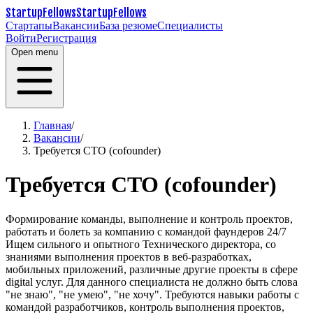
StartupFellows
StartupFellows
Стартапы
Вакансии
База резюме
Специалисты
Войти
Регистрация
Open menu
Главная
/
Вакансии
/
Требуется CTO (cofounder)
Требуется CTO (cofounder)
Формирование команды, выполнение и контроль проектов,
работать и болеть за компанию с командой фаундеров 24/7
Ищем сильного и опытного Технического директора, со
знаниями выполнения проектов в веб-разработках,
мобильных приложений, различные другие проекты в сфере
digital услуг. Для данного специалиста не должно быть слова
"не знаю", "не умею", "не хочу". Требуются навыки работы с
командой разработчиков, контроль выполнения проектов,