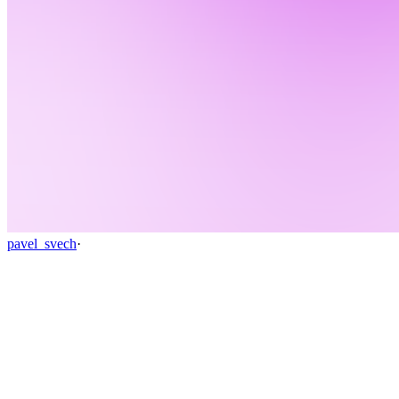
pavel_svech
·