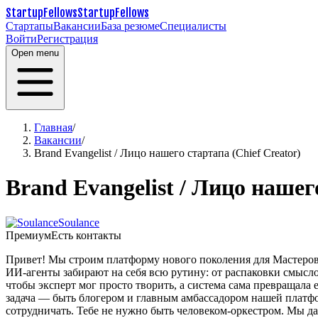
StartupFellows
StartupFellows
Стартапы
Вакансии
База резюме
Специалисты
Войти
Регистрация
Open menu
Главная
/
Вакансии
/
Brand Evangelist / Лицо нашего стартапа (Chief Creator)
Brand Evangelist / Лицо нашег
Soulance
Премиум
Есть контакты
Привет! Мы строим платформу нового поколения для Мастеров
ИИ-агенты забирают на себя всю рутину: от распаковки смысло
чтобы эксперт мог просто творить, а система сама превращала 
задача — быть блогером и главным амбассадором нашей платфор
сотрудничать.
Тебе не нужно быть человеком-оркестром. Мы да