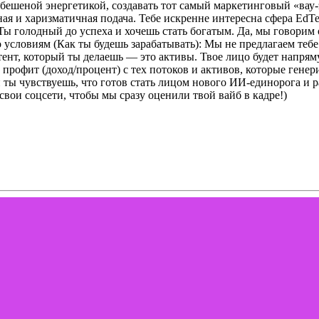
с бешеной энергетикой, создавать тот самый маркетинговый «вау
ная и харизматичная подача.
Тебе искренне интересна сфера EdT
Ты голодный до успеха и хочешь стать богатым. Да, мы говорим
 условиям (Как ты будешь зарабатывать):
Мы не предлагаем тебе
тент, который ты делаешь — это активы. Твое лицо будет напрям
профит (доход/процент) с тех потоков и активов, которые генери
 ты чувствуешь, что готов стать лицом нового ИИ-единорога и 
вои соцсети, чтобы мы сразу оценили твой вайб в кадре!)