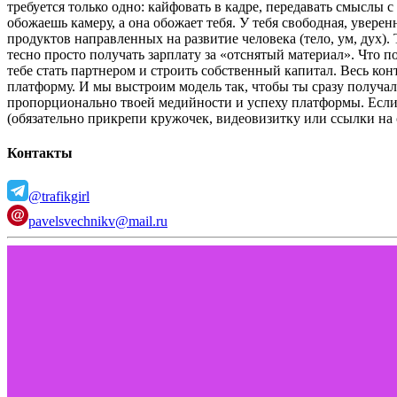
требуется только одно: кайфовать в кадре, передавать смыслы 
обожаешь камеру, а она обожает тебя. У тебя свободная, уверен
продуктов направленных на развитие человека (тело, ум, дух).
тесно просто получать зарплату за «отснятый материал».
Что по
тебе стать партнером и строить собственный капитал.
Весь кон
платформу. И мы выстроим модель так, чтобы ты сразу получал 
пропорционально твоей медийности и успеху платформы.
Если
(обязательно прикрепи кружочек, видеовизитку или ссылки на с
Контакты
@trafikgirl
pavelsvechnikv@mail.ru