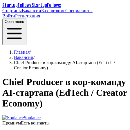
StartupFellows
StartupFellows
Стартапы
Вакансии
База резюме
Специалисты
Войти
Регистрация
Open menu
Главная
/
Вакансии
/
Chief Producer в кор-команду AI-стартапа (EdTech /
Creator Economy)
Chief Producer в кор-команду
AI-стартапа (EdTech / Creator
Economy)
Soulance
Премиум
Есть контакты