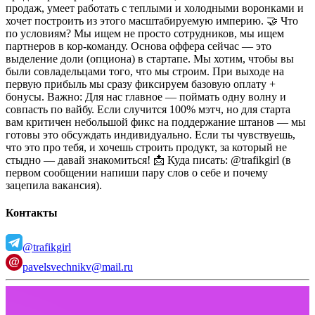
продаж, умеет работать с теплыми и холодными воронками и
хочет построить из этого масштабируемую империю.
🤝 Что
по условиям?
Мы ищем не просто сотрудников, мы ищем
партнеров в кор-команду.
Основа оффера сейчас — это
выделение доли (опциона) в стартапе. Мы хотим, чтобы вы
были совладельцами того, что мы строим.
При выходе на
первую прибыль мы сразу фиксируем базовую оплату +
бонусы.
Важно: Для нас главное — поймать одну волну и
совпасть по вайбу. Если случится 100% мэтч, но для старта
вам критичен небольшой фикс на поддержание штанов — мы
готовы это обсуждать индивидуально.
Если ты чувствуешь,
что это про тебя, и хочешь строить продукт, за который не
стыдно — давай знакомиться!
📩 Куда писать: @trafikgirl (в
первом сообщении напиши пару слов о себе и почему
зацепила вакансия).
Контакты
@trafikgirl
pavelsvechnikv@mail.ru