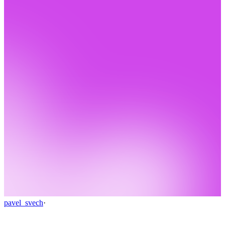
pavel_svech
·