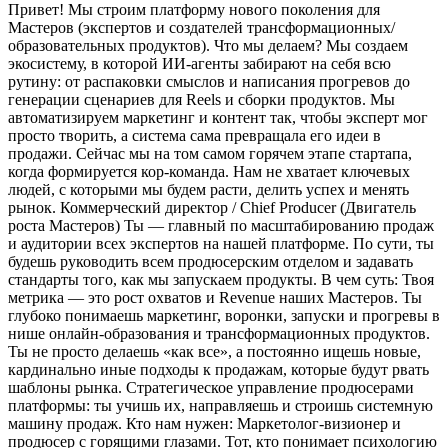
Привет! Мы строим платформу нового поколения для
Мастеров (экспертов и создателей трансформационных/
образовательных продуктов).
Что мы делаем? Мы создаем
экосистему, в которой ИИ-агенты забирают на себя всю
рутину: от распаковки смыслов и написания прогревов до
генерации сценариев для Reels и сборки продуктов. Мы
автоматизируем маркетинг и контент так, чтобы эксперт мог
просто творить, а система сама превращала его идеи в
продажи.
Сейчас мы на том самом горячем этапе стартапа,
когда формируется кор-команда. Нам не хватает ключевых
людей, с которыми мы будем расти, делить успех и менять
рынок.
Коммерческий директор / Chief Producer (Двигатель
роста Мастеров)
Ты — главный по масштабированию продаж
и аудитории всех экспертов на нашей платформе. По сути, ты
будешь руководить всем продюсерским отделом и задавать
стандарты того, как мы запускаем продукты.
В чем суть:
Твоя
метрика — это рост охватов и Revenue наших Мастеров.
Ты
глубоко понимаешь маркетинг, воронки, запуски и прогревы в
нише онлайн-образования и трансформационных продуктов.
Ты не просто делаешь «как все», а постоянно ищешь новые,
кардинально иные подходы к продажам, которые будут рвать
шаблоны рынка.
Стратегическое управление продюсерами
платформы: ты учишь их, направляешь и строишь системную
машину продаж.
Кто нам нужен: Маркетолог-визионер и
продюсер с горящими глазами. Тот, кто понимает психологию