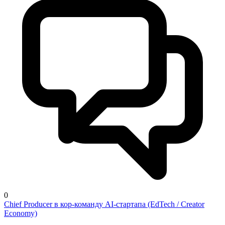
0
Chief Producer в кор-команду AI-стартапа (EdTech / Creator
Economy)