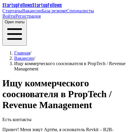
StartupFellows
StartupFellows
Стартапы
Вакансии
База резюме
Специалисты
Войти
Регистрация
Open menu
Главная
/
Вакансии
/
Ищу коммерческого сооснователя в PropTech / Revenue
Management
Ищу коммерческого
сооснователя в PropTech /
Revenue Management
Есть контакты
Привет! Меня зовут Артём, я основатель Revkit – B2B-