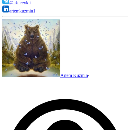
@ak_revkit
artemkuzmin1
Artem Kuzmin
·