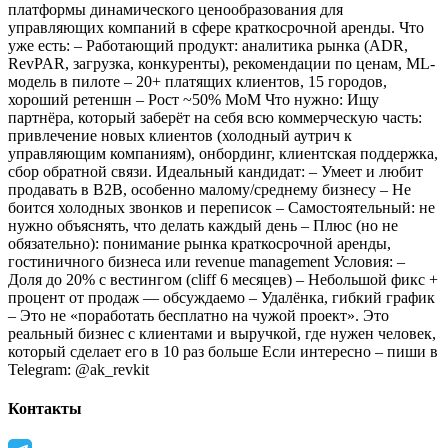
платформы динамического ценообразования для
управляющих компаний в сфере краткосрочной аренды.
Что
уже есть:
– Работающий продукт: аналитика рынка (ADR,
RevPAR, загрузка, конкуренты), рекомендации по ценам, ML-
модель в пилоте
– 20+ платящих клиентов, 15 городов,
хороший ретеншн
– Рост ~50% MoM
Что нужно:
Ищу
партнёра, который заберёт на себя всю коммерческую часть:
привлечение новых клиентов (холодный аутрич к
управляющим компаниям), онбординг, клиентская поддержка,
сбор обратной связи.
Идеальный кандидат:
– Умеет и любит
продавать в B2B, особенно малому/среднему бизнесу
– Не
боится холодных звонков и переписок
– Самостоятельный: не
нужно объяснять, что делать каждый день
– Плюс (но не
обязательно): понимание рынка краткосрочной аренды,
гостиничного бизнеса или revenue management
Условия:
–
Доля до 20% с вестингом (cliff 6 месяцев)
– Небольшой фикс +
процент от продаж — обсуждаемо
– Удалёнка, гибкий график
– Это не «поработать бесплатно на чужой проект». Это
реальный бизнес с клиентами и выручкой, где нужен человек,
который сделает его в 10 раз больше
Если интересно – пиши в
Telegram: @ak_revkit
Контакты