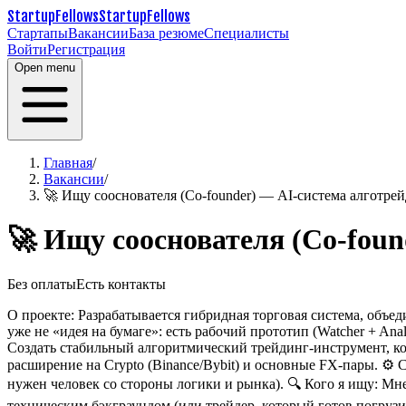
StartupFellows
StartupFellows
Стартапы
Вакансии
База резюме
Специалисты
Войти
Регистрация
Open menu
Главная
/
Вакансии
/
🚀 Ищу сооснователя (Co-founder) — AI-система алготрей
🚀 Ищу сооснователя (Co-foun
Без оплаты
Есть контакты
О проекте:
Разрабатывается гибридная торговая система, объе
уже не «идея на бумаге»: есть рабочий прототип (Watcher + An
Создать стабильный алгоритмический трейдинг-инструмент, к
расширение на Crypto (Binance/Bybit) и основные FX-пары.
⚙️ 
нужен человек со стороны логики и рынка).
🔍 Кого я ищу:
Мне
техническим бэкграундом (или трейдер, который готов погрузи