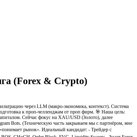
га (Forex & Crypto)
фильтрацию через LLM (макро-экономика, контекст).
Система
, подготовка к проп-челленджам от проп фирм.
🎯 Наша цель:
апиталом.
Сейчас фокус на XAU/USD (Золото), далее
gram Bots.
(Техническую часть закрываем мы с партнёром, мне
 «понимает рынок».
Идеальный кандидат:
- Трейдер с
е BOS, CHoCH, Order Block, FVG, Liquidity Sweep;
- Знает Forex