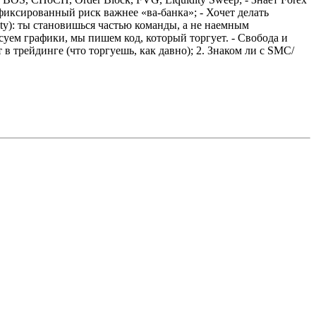
 фиксированный риск важнее «ва-банка»;
- Хочет делать
ity): ты становишься частью команды, а не наемным
суем графики, мы пишем код, который торгует.
- Свобода и
 в трейдинге (что торгуешь, как давно);
2. Знаком ли с SMC/