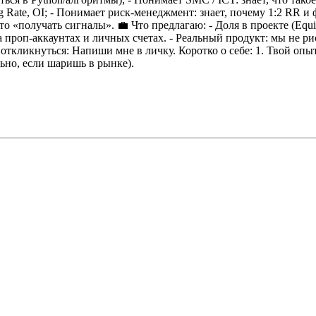
 Rate, OI;
- Понимает риск-менеджмент: знает, почему 1:2 RR и
сто «получать сигналы».
💼 Что предлагаю:
- Доля в проекте (Equ
а проп-аккаунтах и личных счетах.
- Реальный продукт: мы не ри
 откликнуться:
Напиши мне в личку. Коротко о себе:
1. Твой опыт
льно, если шаришь в рынке).