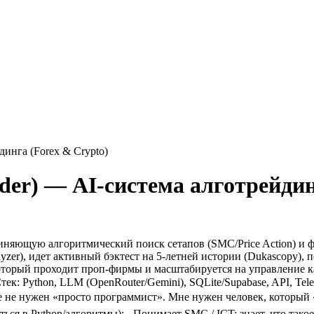
динга (Forex & Crypto)
der) — AI-система алготрейдин
диняющую алгоритмический поиск сетапов (SMC/Price Action) и 
alyzer), идет активный бэктест на 5-летней истории (Dukascopy)
оторый проходит проп-фирмы и масштабируется на управление к
Стек:
Python, LLM (OpenRouter/Gemini), SQLite/Supabase, API, Tele
 не нужен «просто программист». Мне нужен человек, который
ться в Python/алгоритмы);
- Понимает SMC / ICT: знает, что тако