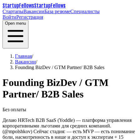
StartupFellows
StartupFellows
Стартапы
Вакансии
База резюме
Специалисты
Войти
Регистрация
Open menu
Главная
/
Вакансии
/
Founding BizDev / GTM Partner/ B2B Sales
Founding BizDev / GTM
Partner/ B2B Sales
Без оплаты
Делаю HRTech B2B SaaS (Yoddle) — платформа управления
корпоративными льготами для средних компаний.
(@mpolshkov)
Сейчас стадия:
— есть MVP
— есть понимание
боли, насмотренность в нише и доступ к экспертам + 15