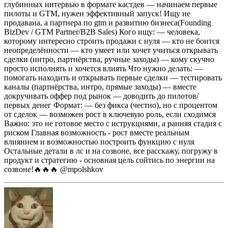
глубинных интервью в формате кастдев
— начинаем первые
пилоты и GTM, нужен эффективный запуск!
Ищу не
продавана, а партнера по gtm и развитию бизнеса(Founding
BizDev / GTM Partner/B2B Sales)
Кого ищу:
— человека,
которому интересно строить продажи с нуля
— кто не боится
неопределённости
— кто умеет или хочет учиться открывать
сделки (интро, партнёрства, ручные заходы)
— кому скучно
просто исполнять и хочется влиять
Что нужно делать:
—
помогать находить и открывать первые сделки
— тестировать
каналы (партнёрства, интро, прямые заходы)
— вместе
докручивать оффер под рынок
— доводить до пилотов/
первых денег
Формат:
— без фикса (честно), но с процентом
от сделок
— возможен рост в ключевую роль, если сходимся
Важно:
это не готовое место с иструкциями, а ранняя стадия с
риском
Главная возможность - рост вместе реальным
влиянием и возможностью построить функцию с нуля
Остальные детали в лс и на созвоне, все расскажу, погружу в
продукт и стратегию - основная цель сойтись по энергии на
созвоне!🔥🔥🔥
@mpolshkov