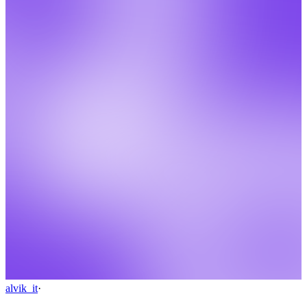
alvik_it
·