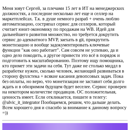
Меня зовут Сергей, за плечами 15 лет в ИТ на менеджерских
должностях, а последние несколько лет еще и селлер на
маркетплейсах. Т.к. в душе немного разраб + очень люблю
автоматизацию, состряпал сервис для селлеров, который
считает юнит-экономику по продажам на WB. Идей для
дальнейшего развития множество, но требуется докрутить
сервис до адекватного MVP, заехать в git, прикрутить
монетизацию и вообще задокументировать ключевые
функции "как оно работает".
Сам совсем не успеваю, да и
одно дело покодить, а другое привести это всё в порядок и
подготовить к масштабированию.
Поэтому ищу помощника,
кто примет эти задачи на себя. Тут даже не столько миддл в
разработке нужен, сколько человек, желающий развиваться в
сторону фуллстека + всякие касания девопсовых задач. Пока
без оплаты, но верю, что монетизация не заставит себя долго
ждать и в обозримом будущем будет веселее. Сервис проверен
на некотором количестве продавцов. ОС положительная,
ценность имеет.
Если откликается, пишите в телегу:
@alvic_it_integrator
Пообщаемся, решим, что дальше делать.
Всем хорошего дня и спасибо за внимание к данному вопросу
=))