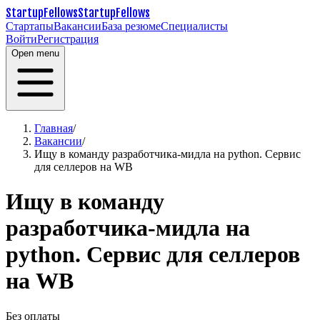
StartupFellows
StartupFellows
Стартапы
Вакансии
База резюме
Специалисты
Войти
Регистрация
Open menu
Главная
/
Вакансии
/
Ищу в команду разработчика-мидла на python. Сервис
для селлеров на WB
Ищу в команду
разработчика-мидла на
python. Сервис для селлеров
на WB
Без оплаты