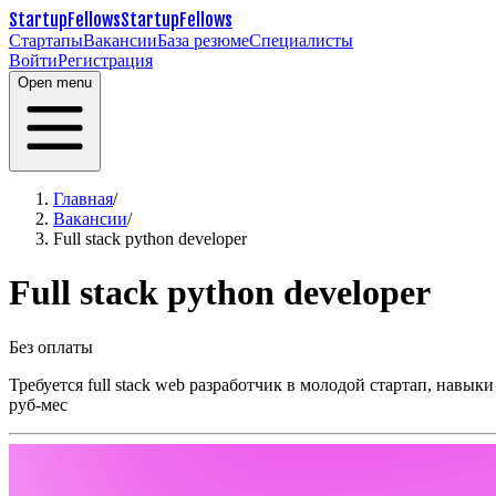
StartupFellows
StartupFellows
Стартапы
Вакансии
База резюме
Специалисты
Войти
Регистрация
Open menu
Главная
/
Вакансии
/
Full stack python developer
Full stack python developer
Без оплаты
Требуется full stack web разработчик в молодой стартап, навык
руб-мес