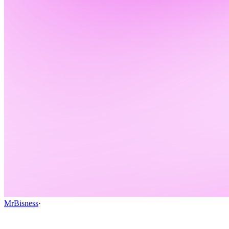
MrBisness
·