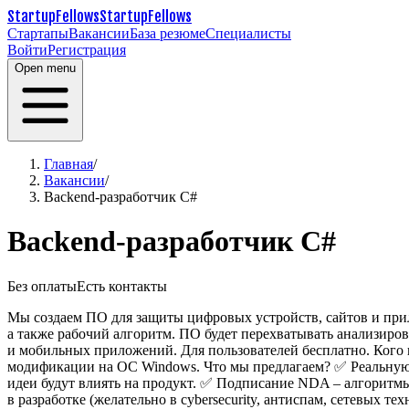
StartupFellows
StartupFellows
Стартапы
Вакансии
База резюме
Специалисты
Войти
Регистрация
Open menu
Главная
/
Вакансии
/
Backend-разработчик C#
Backend-разработчик C#
Без оплаты
Есть контакты
Мы создаем ПО для защиты цифровых устройств, сайтов и прилож
а также рабочий алгоритм. ПО будет перехватывать анализиро
и мобильных приложений. Для пользователей бесплатно.
Кого
модификации на ОС Windows.
Что мы предлагаем?
✅ Реальную
идеи будут влиять на продукт.
✅ Подписание NDA – алгоритмы 
в разработке (желательно в cybersecurity, антиспам, сетевых те