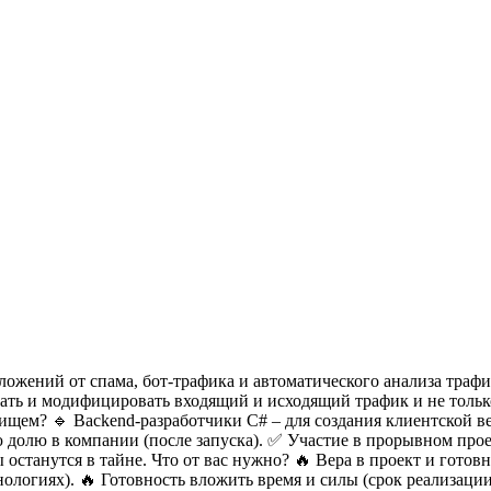
ений от спама, бот-трафика и автоматического анализа трафика.
вать и модифицировать входящий и исходящий трафик и не тольк
 ищем?
🔹 Backend-разработчики C# – для создания клиентской в
 долю в компании (после запуска).
✅ Участие в прорывном про
останутся в тайне.
Что от вас нужно?
🔥 Вера в проект и готов
хнологиях).
🔥 Готовность вложить время и силы (срок реализации