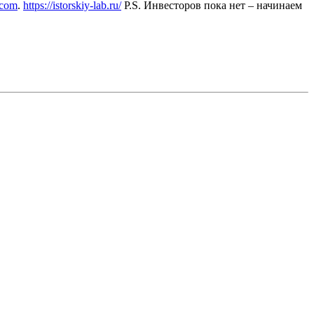
.com
.
https://istorskiy-lab.ru/
P.S. Инвесторов пока нет – начинаем