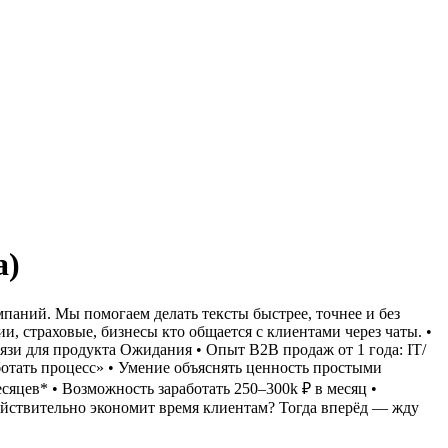
а)
паний. Мы помогаем делать тексты быстрее, точнее и без
и, страховые, бизнесы кто общается с клиентами через чаты.
•
язи для продукта
Ожидания
• Опыт B2B продаж от 1 года: IT/
ботать процесс»
• Умение объяснять ценность простыми
есяцев*
• Возможность заработать 250–300k ₽ в месяц
•
ействительно экономит время клиентам? Тогда вперёд — жду