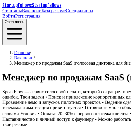
StartupFellows
StartupFellows
Стартапы
Вакансии
База резюме
Специалисты
Войти
Регистрация
Open menu
Главная
/
Вакансии
/
Менеджер по продажам SaaS (голосовая диктовка для биз
Менеджер по продажам SaaS (г
SpeakFlow — сервис голосовой печати, который сокращает врем
ошибок.
Твои задачи
• Поиск и привлечение корпоративных кл
Проведение демо и запусков пилотных проектов
• Ведение сде
телеком/автоматизация приветствуется
• Готовность много общ
словами
Условия
• Оплата: 20–30% с первого платежа клиента
Наставничество и личный доступ к фаундеру
• Можно работать
твоё резюме