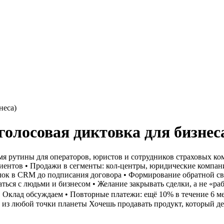
неса)
олосовая диктовка для бизнес
я рутины для операторов, юристов и сотрудников страховых ком
иентов
• Продажи в сегменты: кол-центры, юридические компани
лок в CRM до подписания договора
• Формирование обратной св
аться с людьми и бизнесом
• Желание закрывать сделки, а не «ра
• Оклад обсуждаем
• Повторные платежи: ещё 10% в течение 6 м
 из любой точки планеты
Хочешь продавать продукт, который д