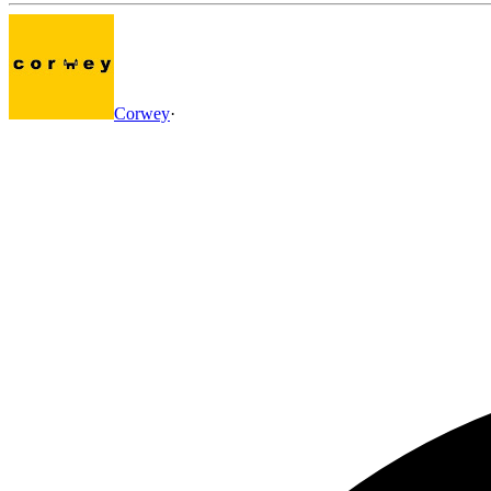
Corwey
·