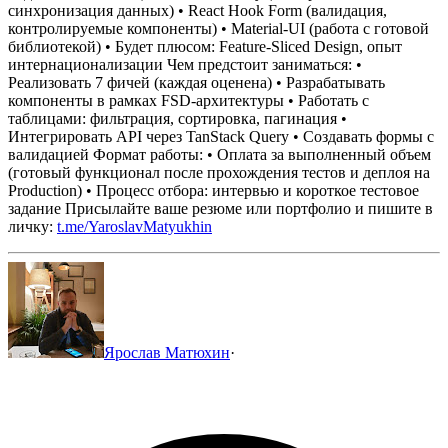
синхронизация данных)
• React Hook Form (валидация,
контролируемые компоненты)
• Material-UI (работа с готовой
библиотекой)
• Будет плюсом: Feature-Sliced Design, опыт
интернационализации
Чем предстоит заниматься:
•
Реализовать 7 фичей (каждая оценена)
• Разрабатывать
компоненты в рамках FSD-архитектуры
• Работать с
таблицами: фильтрация, сортировка, пагинация
•
Интегрировать API через TanStack Query
• Создавать формы с
валидацией
Формат работы:
• Оплата за выполненный объем
(готовый функционал после прохождения тестов и деплоя на
Production)
• Процесс отбора: интервью и короткое тестовое
задание
Присылайте ваше резюме или портфолио и пишите в
личку:
t.me/YaroslavMatyukhin
Ярослав Матюхин
·