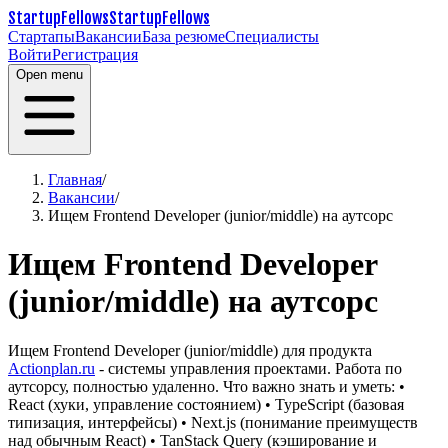
StartupFellows
StartupFellows
Стартапы
Вакансии
База резюме
Специалисты
Войти
Регистрация
Open menu
Главная
/
Вакансии
/
Ищем Frontend Developer (junior/middle) на аутсорс
Ищем Frontend Developer
(junior/middle) на аутсорс
Ищем Frontend Developer (junior/middle) для продукта
Actionplan.ru
- системы управления проектами. Работа по
аутсорсу, полностью удаленно.
Что важно знать и уметь:
•
React (хуки, управление состоянием)
• TypeScript (базовая
типизация, интерфейсы)
• Next.js (понимание преимуществ
над обычным React)
• TanStack Query (кэширование и