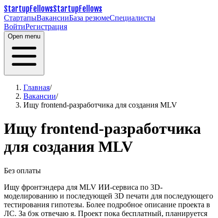
StartupFellows
StartupFellows
Стартапы
Вакансии
База резюме
Специалисты
Войти
Регистрация
Open menu
Главная
/
Вакансии
/
Ищу frontend-разработчика для создания MLV
Ищу frontend-разработчика
для создания MLV
Без оплаты
Ищу фронтэндера для MLV ИИ-сервиса по 3D-
моделированию и последующей 3D печати для последующего
тестирования гипотезы. Более подробное описание проекта в
ЛС. За бэк отвечаю я. Проект пока бесплатный, планируется