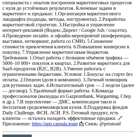
специалиста с опытом построения маркетинговых процессов
с нуля до устойчивых результатов.
Ключевые задачи в
маркетинге и продажах:
1.Организация маркетингового
ландшафта (подходы, методы, инструменты).
2.Разработка
маркетинговой стратегии.
3.Настройка и управление
интернет-рекламой (Яндекс.Директ / Google Ads / соцсети).
4.Проведение онлайн- и офлайн-мероприятий (конференции,
выставки, нетворкинг, работа со СМИ).
5.Снижение
стоимости привлечения клиента.
6.Повышение конверсии в
покупку.
7.Управление маркетинговым бюджетом.
Требования:
1.Опыт работы с большим объёмом трафика —
5000–10 000+ покупок в квартал.
2.Развитие маркетинга для
SaaS-продуктов (B2C, B2B).
3.Умение работать с
ограниченными бюджетами.
Условия:
1.Бонусы: на старте без
оплаты.
2.Опцион (доля в компании).
3.Личный помощник
для рутинных задач.
4.Испытательный срок — 2 недели (далее
— договор).
5.Удалённый формат работы.
6.Команда
профессионалов (выходцы из Gazprombank, Wargaming, Сбер
и др.).
7.В перспективе — ДМС, компенсация такси и
бесплатная средиземноморская кухня.
8.Поддержка фондов
Daily Challenge, ФСИ, АСИ.
P.S. Готовый продукт, есть
клиенты — осталось наладить эффективные продажи.
🔗
Приложение:
https://app.capsula.team
📩 Связь: @prostoaif