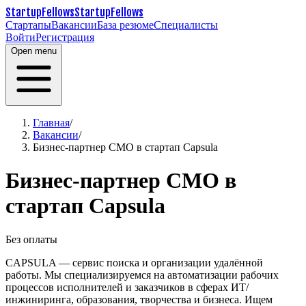
StartupFellows
StartupFellows
Стартапы
Вакансии
База резюме
Специалисты
Войти
Регистрация
Open menu
Главная
/
Вакансии
/
Бизнес-партнер CMO в стартап Capsula
Бизнес-партнер CMO в
стартап Capsula
Без оплаты
CAPSULA — сервис поиска и организации удалённой
работы. Мы специализируемся на автоматизации рабочих
процессов исполнителей и заказчиков в сферах ИТ/
инжиниринга, образования, творчества и бизнеса.
Ищем