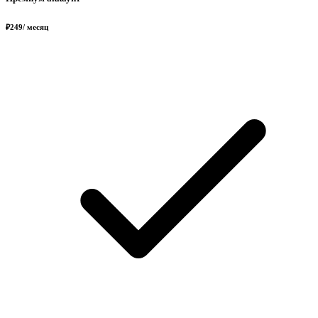
₽
249
/ месяц