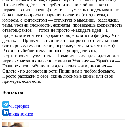
Что от тебя ждём:
— ты действительно любишь квизы,
играешь в них, знаешь форматы
— умеешь придумывать не
банальные вопросы и варианты ответов (с подвохом, с
юмором, с контекстом)
— структурно мыслишь: разделяешь
темы, уровни сложности, форматы, проверяешь корректность
ответов/фактов
— готов не просто «накидать идей», а
проработать контент, оформить, доработать по фидбэку
Что
делать:
— Придумывать и писать вопросы и ответы квизов
(сценарные, тематические, игровые, с медиа элементами)
—
Развивать библиотеку вопросов: упорядочивать,
редактировать, улучшать
— Помогать команде с идеями для
игровых механик на основе квизов
Условия:
— Удалёнка
—
Главное - вовлечённость и адекватная коммуникация
—
Оплата - по договоренности
Пиши нам в любом формате.
Просто расскажи о себе, скинь любимые квизы или свои
примеры, если есть.
Контакты
w3cproject
nikita-suklich