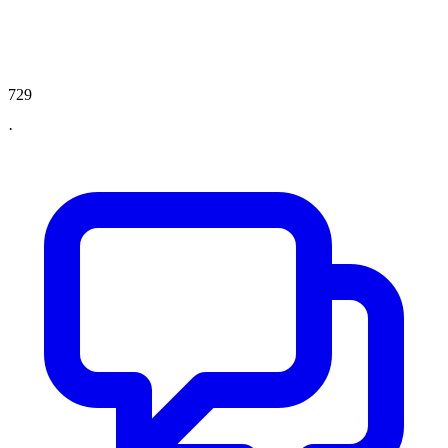
729
·