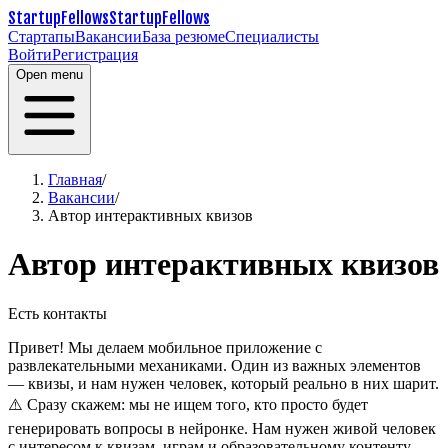
StartupFellows
StartupFellows
Стартапы
Вакансии
База резюме
Специалисты
Войти
Регистрация
Open menu
Главная
/
Вакансии
/
Автор интерактивных квизов
Автор интерактивных квизов
Есть контакты
Привет!
Мы делаем мобильное приложение с
развлекательными механиками. Один из важных элементов
— квизы, и нам нужен человек, который реально в них шарит.
⚠️ Сразу скажем: мы не ищем того, кто просто будет
генерировать вопросы в нейронке. Нам нужен живой человек
с интересом к квизам, играм и образовательному контенту.