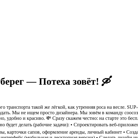
берег — Потеха зовёт! 🛶
го транспорта такой же лёгкой, как утренняя роса на весле. SUP
дать.
Мы не ищем просто дизайнера. Мы зовём в команду соосозд
но, удобно и красиво.
💸 Сразу скажем честно: на старте это бесп
о будет делать (рабочие задачи):
• Спроектировать веб-приложен
тры, карточки сапов, оформление аренды, личный кабинет
• Созд
 интерфейс (мобильная и десктопная версии)
• Сделать дизайн 