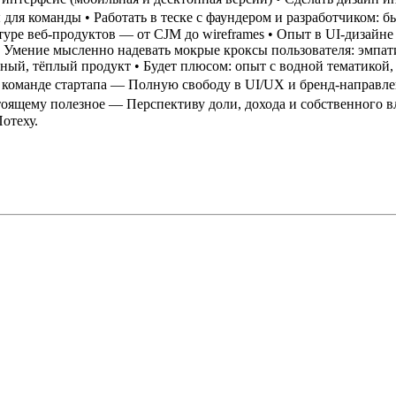
ы для команды
• Работать в теске с фаундером и разработчиком: 
уре веб-продуктов — от CJM до wireframes
• Опыт в UI-дизайне
• Умение мысленно надевать мокрые кроксы пользователя: эмпат
тный, тёплый продукт
• Будет плюсом: опыт с водной тематикой
 команде стартапа
— Полную свободу в UI/UX и бренд-направл
тоящему полезное
— Перспективу доли, дохода и собственного в
отеху.