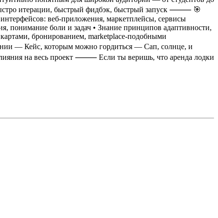
быстро итерации, быстрый фидбэк, быстрый запуск
⸻
🎯
 интерфейсов: веб-приложения, маркетплейсы, сервисы
ия, понимание боли и задач
• Знание принципов адаптивности,
, картами, бронированием, marketplace-подобными
ении
— Кейс, которым можно гордиться
— Сап, солнце, и
лияния на весь проект
⸻
Если ты веришь, что аренда лодки