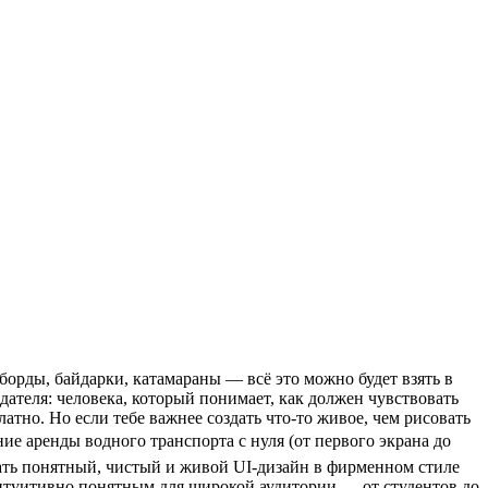
-борды, байдарки, катамараны — всё это можно будет взять в
ателя: человека, который понимает, как должен чувствовать
латно. Но если тебе важнее создать что-то живое, чем рисовать
ие аренды водного транспорта с нуля (от первого экрана до
ать понятный, чистый и живой UI-дизайн в фирменном стиле
интуитивно понятным для широкой аудитории — от студентов до