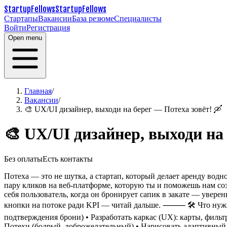
StartupFellows
StartupFellows
Стартапы
Вакансии
База резюме
Специалисты
Войти
Регистрация
Open menu
Главная
/
Вакансии
/
🎨 UX/UI дизайнер, выходи на берег — Потеха зовёт! 🛶
🎨 UX/UI дизайнер, выходи на 
Без оплаты
Есть контакты
Потеха — это не шутка, а стартап, который делает аренду водно
пару кликов на веб-платформе, которую ты и поможешь нам соз
себя пользователь, когда он бронирует сапик в закате — уверен
кнопки на потоке ради KPI — читай дальше.
⸻
🛠 Что нужн
подтверждения брони)
• Разработать каркас (UX): карты, филь
Потехи (бодрый, доброжелательный)
• Нарисовать адаптивный