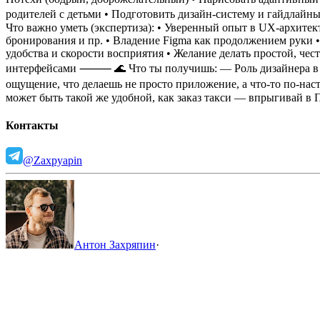
родителей с детьми
• Подготовить дизайн-систему и гайдлайн
Что важно уметь (экспертиза):
• Уверенный опыт в UX-архитект
бронирования и пр.
• Владение Figma как продолжением руки
удобства и скорости восприятия
• Желание делать простой, чес
интерфейсами
⸻
🌊 Что ты получишь:
— Роль дизайнера в
ощущение, что делаешь не просто приложение, а что-то по-нас
может быть такой же удобной, как заказ такси — впрыгивай в П
Контакты
@Zaxpyapin
Антон Захряпин
·