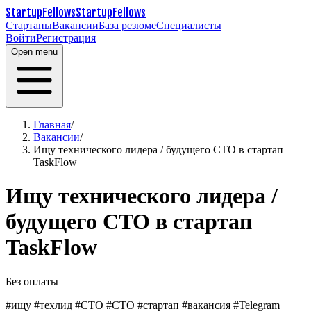
StartupFellows
StartupFellows
Стартапы
Вакансии
База резюме
Специалисты
Войти
Регистрация
Open menu
Главная
/
Вакансии
/
Ищу технического лидера / будущего CTO в стартап
TaskFlow
Ищу технического лидера /
будущего CTO в стартап
TaskFlow
Без оплаты
#ищу #техлид #СТО #CTO #стартап #вакансия #Telegram