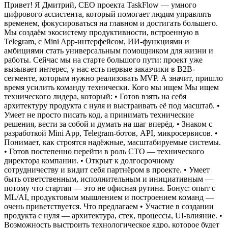
Привет! Я Дмитрий, CEO проекта TaskFlow — умного
цифрового ассистента, который помогает людям управлять
временем, фокусироваться на главном и достигать большего.
Мы создаём экосистему продуктивности, встроенную в
Telegram, с Mini App-интерфейсом, ИИ-функциями и
амбициями стать универсальным помощником для жизни и
работы.
Сейчас мы на старте большого пути: проект уже
вызывает интерес, у нас есть первые заказчики в B2B-
сегменте, которым нужно реализовать MVP. А значит, пришло
время усилить команду технически.
Кого мы ищем
Мы ищем
технического лидера, который:
• Готов взять на себя
архитектуру продукта с нуля и выстраивать её под масштаб.
•
Умеет не просто писать код, а принимать технические
решения, вести за собой и думать на шаг вперёд.
• Знаком с
разработкой Mini App, Telegram-ботов, API, микросервисов.
•
Понимает, как строятся надёжные, масштабируемые системы.
• Готов постепенно перейти в роль СТО — технического
директора компании.
• Открыт к долгосрочному
сотрудничеству и видит себя партнёром в проекте.
• Умеет
быть ответственным, исполнительным и инициативным —
потому что стартап — это не офисная рутина.
Бонус: опыт с
ML/AI, продуктовым мышлением и построением команд —
очень приветствуется.
Что предлагаем
• Участие в создании
продукта с нуля — архитектура, стек, процессы, UI-влияние.
•
Возможность выстроить технологическое ядро, которое будет