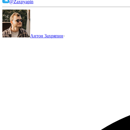
@Zaxpyapin
Антон Захряпин
·