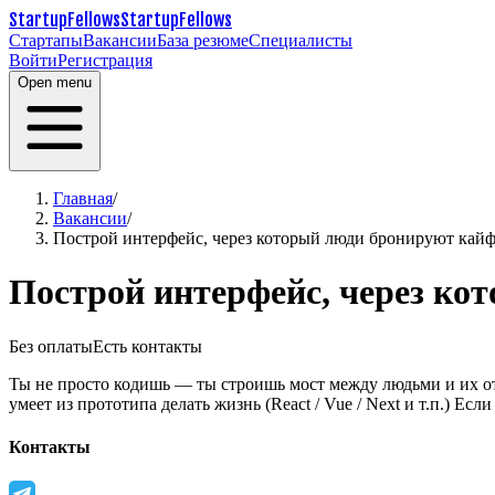
StartupFellows
StartupFellows
Стартапы
Вакансии
База резюме
Специалисты
Войти
Регистрация
Open menu
Главная
/
Вакансии
/
Построй интерфейс, через который люди бронируют кай
Построй интерфейс, через ко
Без оплаты
Есть контакты
Ты не просто кодишь — ты строишь мост между людьми и их о
умеет из прототипа делать жизнь (React / Vue / Next и т.п.)
Если 
Контакты